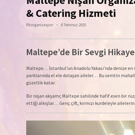
Maltepe Nişan Organiz
& Catering Hizmeti
Rborganizasyon
8 Temmuz 2025
Maltepe’de Bir Sevgi Hikaye
Maltepe… İstanbul’un Anadolu Yakası’nda denize en sıc
parklarında el ele dolaşan aileler… Bu semtin mahalle 
güzellik katar.
Bir nişan akşamı; Maltepe sahilinde hafif esen bir r
ettiği alkışlar… Genç çift, kırmızı kurdeleyle ailelerin