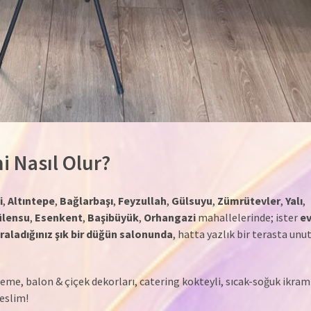
i Nasıl Olur?
i
,
Altıntepe
,
Bağlarbaşı
,
Feyzullah
,
Gülsuyu
,
Zümrütevler
,
Yalı
,
ülensu
,
Esenkent
,
Başibüyük
,
Orhangazi
mahallelerinde; ister
e
iraladığınız şık bir düğün salonunda
, hatta yazlık bir terasta un
me, balon & çiçek dekorları, catering kokteyli, sıcak-soğuk ikram
eslim!