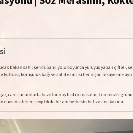
asyonu | Söz Merasimi, Kokt
si
ak bakan sahil şeridi. Sahil yolu boyunca yürüyüş yapan çiftler, s
kültürü, komşuluk bağı ve sahil esintisi her nişan hikayesine ayrı 
üzgar, cam sunumlarla hazırlanmış bistro masalar, trio müzik grubu
in duasını alırken sevgi dolu bir anı herkesin hafızasına kazınır.