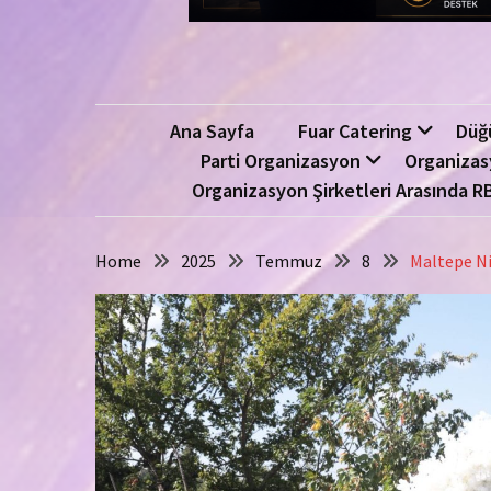
Ana Sayfa
Fuar Catering
Düğ
Parti Organizasyon
Organizas
Organizasyon Şirketleri Arasında R
Home
2025
Temmuz
8
Maltepe Ni