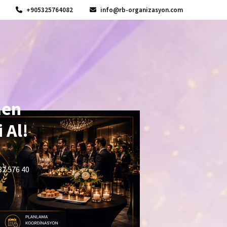
+905325764082
info@rb-organizasyon.com
men
 Al!
32 576 40