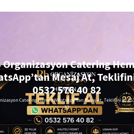
 Organizasyon Catering He
tsApp’tan Mesaj At, Teklifini
0532 576 40 82
izasyon Catering Hemen WhatsApp’tan Mesaj At, Teklifini Al! 05
82