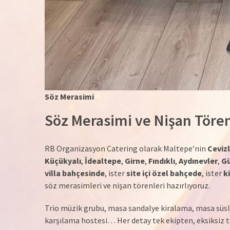
Söz Merasimi
Söz Merasimi ve Nişan Tören
RB Organizasyon Catering olarak Maltepe’nin
Cevizl
Küçükyalı
,
İdealtepe
,
Girne
,
Fındıklı
,
Aydınevler
,
G
villa bahçesinde
, ister
site içi özel bahçede
, ister
k
söz merasimleri ve nişan törenleri hazırlıyoruz.
Trio müzik grubu, masa sandalye kiralama, masa süsle
karşılama hostesi… Her detay tek ekipten, eksiksiz t