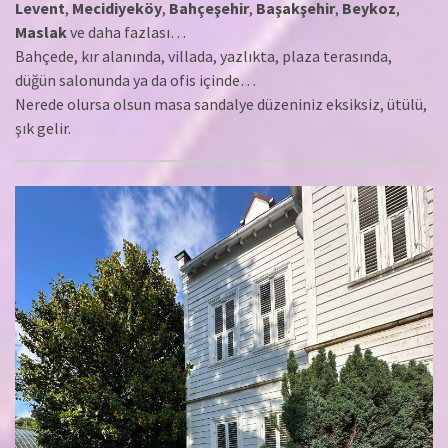
Levent
,
Mecidiyeköy
,
Bahçeşehir
,
Başakşehir
,
Beykoz
,
Maslak
ve daha fazlası…
Bahçede, kır alanında, villada, yazlıkta, plaza terasında,
düğün salonunda ya da ofis içinde…
Nerede olursa olsun masa sandalye düzeniniz eksiksiz, ütülü,
şık gelir.