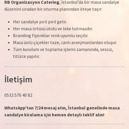
RB Organizasyon Catering
, İstanbul’da bir masa sandalye
düzenini sıradan bir oturma planından öteye taşır:
Her sandalye pırıl pırıl gelir.
Her masa örtüsü ütülü ve leke tutmazdır.
Branding fiyonklar renk uyumlu seçilir.
Masa üstü çiçekler taze, canlı aranjmanlardan oluşur.
Tüm kurulum ve toplama işlemi zamanında, sessiz,
titizce yapılır.
İletişim
0532 576 40 82
WhatsApp’tan 7/24 mesaj atın, İstanbul genelinde masa
sandalye kiralama için hemen detaylı teklif alın!