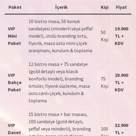
Paket
İçerik
Kişi
Fiyat
10 bistro masa, 50 konuk
VIP
sandalyesi (minderli veya şeffaf
19.900
50
Mini
model), ütülü branding örtü,
TL +
Kişi
Paket
fiyonk, masa üstü mini çiçek
KDV
aranjmanı, kurulum & toplama
12 bistro masa + 75 sandalye
(gold detaylı veya klasik
VIP
28.900
konforlu model), branding
75
Bahçe
TL +
örtüler, fiyonk süsleme, masa
Kişi
Paket
KDV
üstü canlı çiçek, kurulum &
toplama
15 bistro masa + bar masası,
100 sandalye (gold detaylı,
VIP
32.900
şeffaf veya minderli), branding
100
Davet
TL +
örtüler, geniş çiçek düzeni,
Kişi