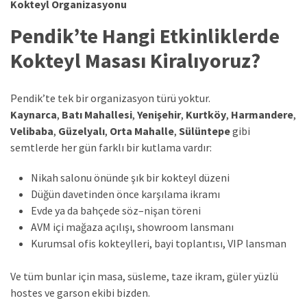
Kokteyl Organizasyonu
Pendik’te Hangi Etkinliklerde
Kokteyl Masası Kiralıyoruz?
Pendik’te tek bir organizasyon türü yoktur.
Kaynarca
,
Batı Mahallesi
,
Yenişehir
,
Kurtköy
,
Harmandere
,
Velibaba
,
Güzelyalı
,
Orta Mahalle
,
Sülüntepe
gibi
semtlerde her gün farklı bir kutlama vardır:
Nikah salonu önünde şık bir kokteyl düzeni
Düğün davetinden önce karşılama ikramı
Evde ya da bahçede söz–nişan töreni
AVM içi mağaza açılışı, showroom lansmanı
Kurumsal ofis kokteylleri, bayi toplantısı, VIP lansman
Ve tüm bunlar için masa, süsleme, taze ikram, güler yüzlü
hostes ve garson ekibi bizden.