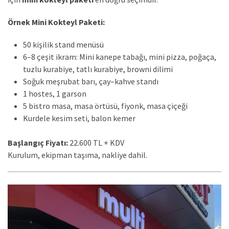
Örnek Mini Kokteyl Paketi:
50 kişilik stand menüsü
6–8 çeşit ikram: Mini kanepe tabağı, mini pizza, poğaça,
tuzlu kurabiye, tatlı kurabiye, browni dilimi
Soğuk meşrubat barı, çay–kahve standı
1 hostes, 1 garson
5 bistro masa, masa örtüsü, fiyonk, masa çiçeği
Kurdele kesim seti, balon kemer
Başlangıç Fiyatı:
22.600 TL + KDV
Kurulum, ekipman taşıma, nakliye dahil.