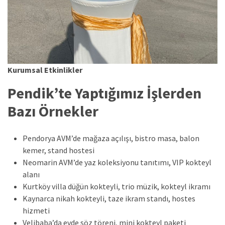
Kurumsal Etkinlikler
Pendik’te Yaptığımız İşlerden
Bazı Örnekler
Pendorya AVM’de mağaza açılışı, bistro masa, balon
kemer, stand hostesi
Neomarin AVM’de yaz koleksiyonu tanıtımı, VIP kokteyl
alanı
Kurtköy villa düğün kokteyli, trio müzik, kokteyl ikramı
Kaynarca nikah kokteyli, taze ikram standı, hostes
hizmeti
Velibaba’da evde söz töreni, mini kokteyl paketi