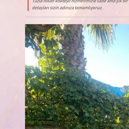
Tuzla nikah kokteyli hizmetimizle sade ama şık b
detayları sizin adınıza tamamlıyoruz.