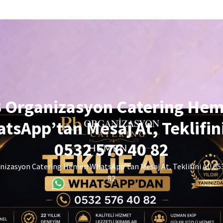
 Organizasyon Catering He
tsApp’tan Mesaj At, Teklifini
0532 576 40 82
izasyon Catering Hemen WhatsApp’tan Mesaj At, Teklifini Al! 05
82