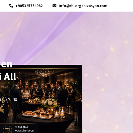
+905325764082
info@rb-organizasyon.com
men
 Al!
32 576 40