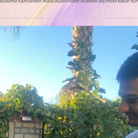
ir kutlama hazırlarken masa düzeninden ikramlık seçimine kadar tü