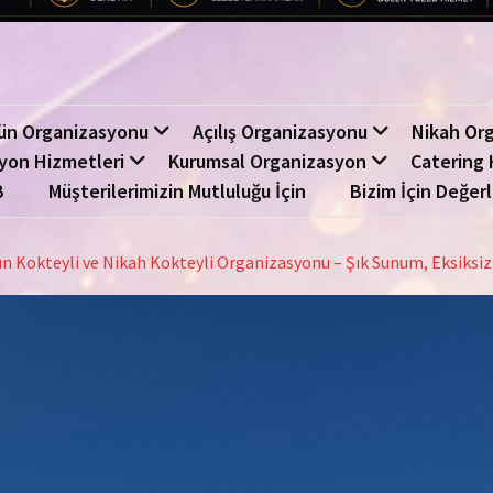
ün Organizasyonu
Açılış Organizasyonu
Nikah Or
yon Hizmetleri
Kurumsal Organizasyon
Catering 
B
Müşterilerimizin Mutluluğu İçin
Bizim İçin Değerl
n Kokteyli ve Nikah Kokteyli Organizasyonu – Şık Sunum, Eksiksi